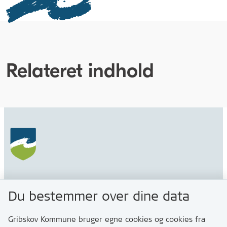
Relateret indhold
Gribskov Kommune
Du bestemmer over dine data
Rådhusvej 3
3200 Helsinge
Gribskov Kommune bruger egne cookies og cookies fra