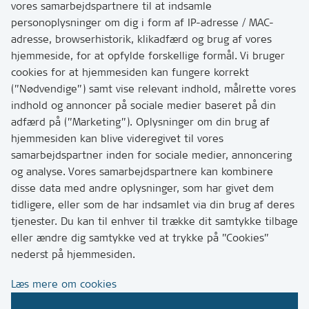
vores samarbejdspartnere til at indsamle
personoplysninger om dig i form af IP-adresse / MAC-
Kontakt
adresse, browserhistorik, klikadfærd og brug af vores
Skriv til os via Digital Post
hjemmeside, for at opfylde forskellige formål. Vi bruger
Har du brug for at komme i kontakt med os? Se her
cookies for at hjemmesiden kan fungere korrekt
hvordan
(”Nødvendige”) samt vise relevant indhold, målrette vores
Tip os om huller i vejen eller andet
indhold og annoncer på sociale medier baseret på din
adfærd på (”Marketing”). Oplysninger om din brug af
T:
7249 6000
hjemmesiden kan blive videregivet til vores
Bemærk: vi har mange opkald mellem kl. 10 og 11
samarbejdspartner inden for sociale medier, annoncering
og analyse. Vores samarbejdspartnere kan kombinere
disse data med andre oplysninger, som har givet dem
Links
tidligere, eller som de har indsamlet via din brug af deres
tjenester. Du kan til enhver til trække dit samtykke tilbage
Tilgængelighedserklæring
eller ændre dig samtykke ved at trykke på ”Cookies”
Cookies
nederst på hjemmesiden.
Databeskyttelse
Læs mere om cookies
CVR, EAN og betaling